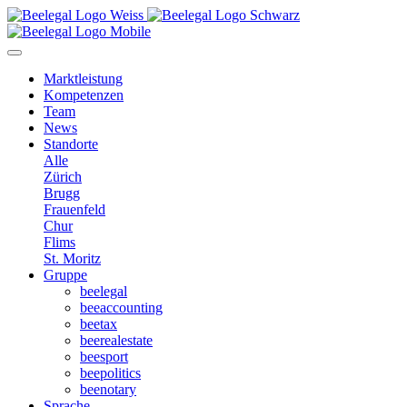
Marktleistung
Kompetenzen
Team
News
Standorte
Alle
Zürich
Brugg
Frauenfeld
Chur
Flims
St. Moritz
Gruppe
bee
legal
bee
accounting
bee
tax
bee
realestate
bee
sport
bee
politics
bee
notary
Sprache