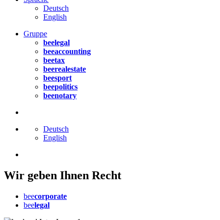
Deutsch
English
Gruppe
bee
legal
bee
accounting
bee
tax
bee
realestate
bee
sport
bee
politics
bee
notary
Deutsch
English
Wir geben Ihnen Recht
bee
corporate
bee
legal