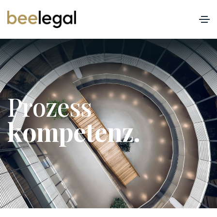
P
r
o
z
e
s
s
k
o
m
p
e
t
e
n
z
.