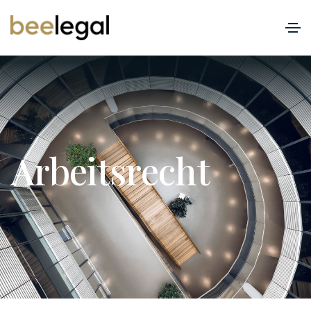
A
r
b
e
i
t
s
r
e
c
h
t