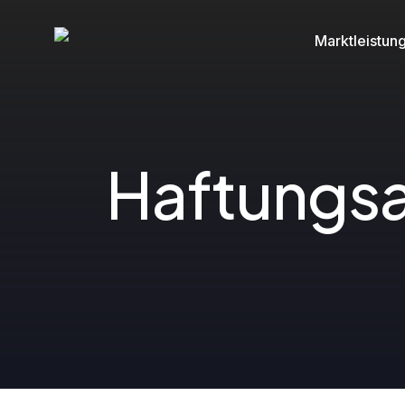
Marktleistun
H
a
f
t
u
n
g
s