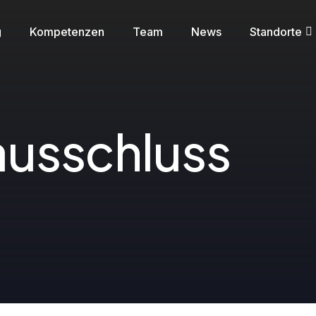
g
Kompetenzen
Team
News
Standorte
a
u
s
s
c
h
l
u
s
s