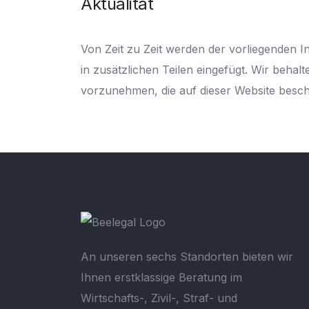
Aktualität
Von Zeit zu Zeit werden der vorliegenden
in zusätzlichen Teilen eingefügt. Wir beh
vorzunehmen, die auf dieser Website besc
An unseren sechs Standorten bieten wir
Ihnen erstklassige Beratung im
Wirtschafts-, Zivil-, Straf- und