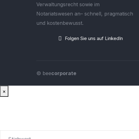
Verwaltungsrecht sowie im
Notariatswesen an– schnell, pragmatisch
und kostenbewusst.
Folgen Sie uns auf LinkedIn
© bee
corporate
×