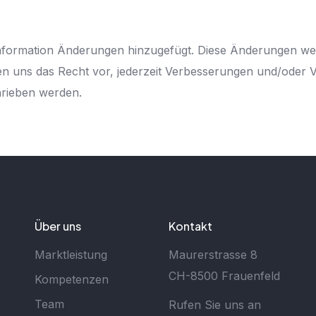
 Information Änderungen hinzugefügt. Diese Änderungen w
alten uns das Recht vor, jederzeit Verbesserungen und/od
hrieben werden.
Über uns
Kontakt
Marktleistung
Maurerstrasse 8
CH-8500 Frauenfeld
Kompetenzen
Team
Rufen Sie uns an