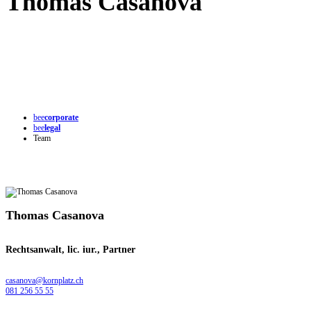
Thomas Casanova
bee
corporate
bee
legal
Team
Thomas Casanova
Rechtsanwalt, lic. iur., Partner
casanova@kornplatz.ch
081 256 55 55