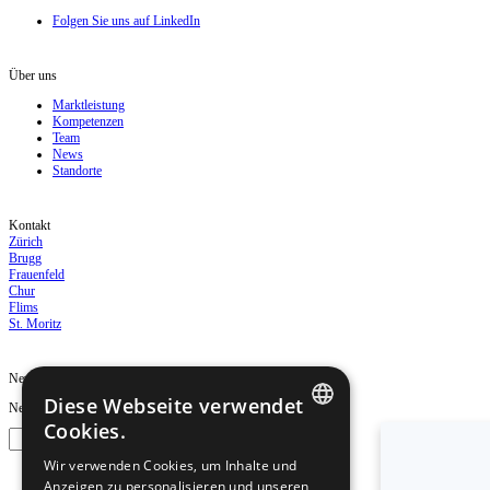
Folgen Sie uns auf LinkedIn
Über uns
Marktleistung
Kompetenzen
Team
News
Standorte
Kontakt
Zürich
Brugg
Frauenfeld
Chur
Flims
St. Moritz
Newsletter
Diese Webseite verwendet
Newsletter abonnieren für Neuigkeiten und Updates.
Cookies.
GERMAN
Wir verwenden Cookies, um Inhalte und
Anzeigen zu personalisieren und unseren
ENGLISH