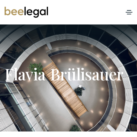
F
l
a
v
i
a
B
r
ü
l
i
s
a
u
e
r