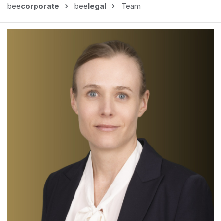
bee
corporate
bee
legal
Team