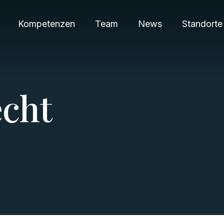
Kompetenzen
Team
News
Standorte
e
c
h
t