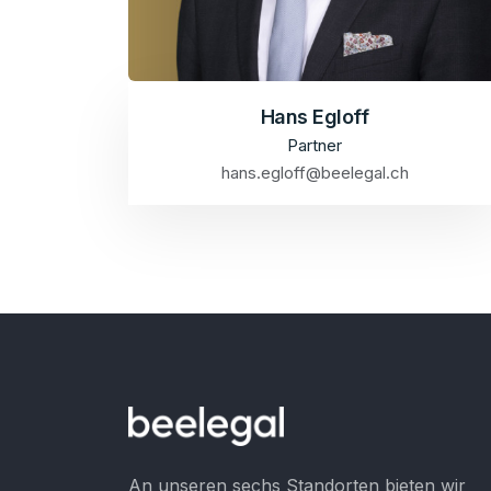
Hans Egloff
Partner
hans.egloff@beelegal.ch
An unseren sechs Standorten bieten wir