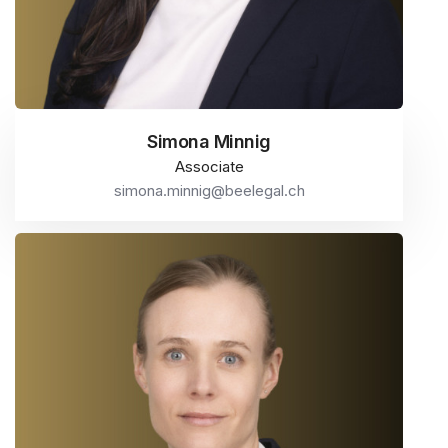
Simona Minnig
Associate
simona.minnig@beelegal.ch