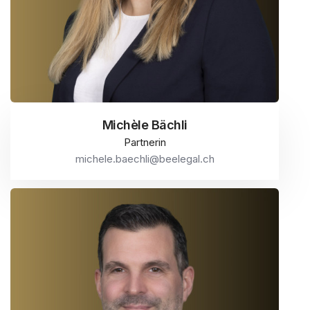
Michèle Bächli
Partnerin
michele.baechli@beelegal.ch