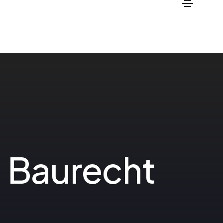
B
a
u
r
e
c
h
t