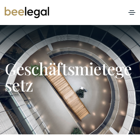
G
e
s
c
h
ä
f
t
s
m
i
e
t
e
g
e
s
e
t
z