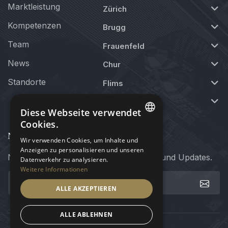
Marktleistung
Zürich
Kompetenzen
Brugg
Team
Frauenfeld
News
Chur
Standorte
Flims
St. Moritz
Diese Webseite verwendet
Cookies.
Newsletter
GERMAN
Wir verwenden Cookies, um Inhalte und
Anzeigen zu personalisieren und unseren
Newsletter abonnieren für Neuigkeiten und Updates.
Datenverkehr zu analysieren.
ENGLISH
Weitere Informationen
ALLE AKZEPTIEREN
ALLE ABLEHNEN