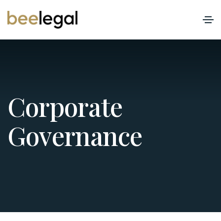
C
o
r
p
o
r
a
t
e
G
o
v
e
r
n
a
n
c
e