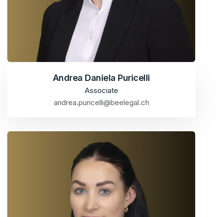
Andrea Daniela Puricelli
Associate
andrea.puricelli@beelegal.ch