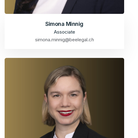
Simona Minnig
Associate
simona.minnig@beelegal.ch